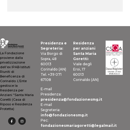
Presidenza e
Residenza
Segreteria:
per anziani
La Fondazione
Via Borgo di
Santa Maria
proviene dalla
Sopra, 48
Goretti:
privatizzazione
60013
Viale degli
dell’ex IPAB Istituti
Corinaldo (AN)
Eroi, 17
Riuniti di
Tel. +39 071
60013
Beneficenza di
67108
Corinaldo (AN)
Corinaldo. L’Ente
gestisce la
E-mail
Residenza per
Presidenza:
Anziani “Santa Maria
presidenza@fondazionesmg.it
Goretti (Casa di
Riposo e Residenza
E-mail
Protetta)
Segreteria:
info@fondazionesmg.it
Pec:
fondazionesmariagoretti@legalmail.it