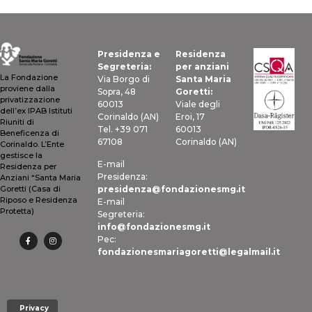
Presidenza e
Residenza
Segreteria:
per anziani
La Fondazione
Via Borgo di
Santa Maria
proviene dalla
Sopra, 48
Goretti:
privatizzazione
60013
Viale degli
dell’ex IPAB Istituti
Corinaldo (AN)
Eroi, 17
Riuniti di
Tel. +39 071
60013
Beneficenza di
67108
Corinaldo (AN)
Corinaldo. L’Ente
gestisce la
E-mail
Residenza per
Presidenza:
Anziani “Santa Maria
presidenza@fondazionesmg.it
Goretti (Casa di
Riposo e Residenza
E-mail
Protetta)
Segreteria:
info@fondazionesmg.it
Pec:
fondazionesmariagoretti@legalmail.it
Privacy