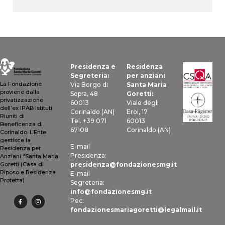
Presidenza e
Residenza
Segreteria:
per anziani
La Fondazione
Via Borgo di
Santa Maria
proviene dalla
Sopra, 48
Goretti:
privatizzazione
60013
Viale degli
dell’ex IPAB Istituti
Corinaldo (AN)
Eroi, 17
Riuniti di
Tel. +39 071
60013
Beneficenza di
67108
Corinaldo (AN)
Corinaldo. L’Ente
gestisce la
E-mail
Residenza per
Presidenza:
Anziani “Santa Maria
presidenza@fondazionesmg.it
Goretti (Casa di
Riposo e Residenza
E-mail
Protetta)
Segreteria:
info@fondazionesmg.it
Pec:
fondazionesmariagoretti@legalmail.it