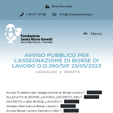
Area Riservata
+39 071 67108
info@fondazionesmg.it
Menù
AVVISO PUBBLICO PER
L’ASSEGNAZIONE DI BORSE DI
LAVORO D.D.360/SIP 25/05/2023
LUGLIO 20, 2023
NICOLETTA
Avviso-Pubblico-per-lassegnazione-di-Borse-Lavoro-1
Download
ALLEGATO-B_BORSE_LAVORO_DECRETO_360-1
Download
DECRETO-n.360-BORSE_LAVORO-1
Download
Scheda-informativa-Borse-Lavoro-1
Download
Avviso-Borse-Lavoro-Decreto-n.360-1
Download