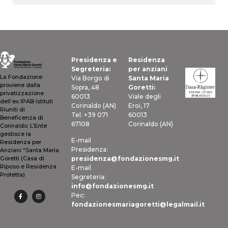
Presidenza e
Residenza
Segreteria:
per anziani
La Fondazione
Via Borgo di
Santa Maria
proviene dalla
Sopra, 48
Goretti:
privatizzazione
60013
Viale degli
dell’ex IPAB Istituti
Corinaldo (AN)
Eroi, 17
Riuniti di
Tel. +39 071
60013
Beneficenza di
67108
Corinaldo (AN)
Corinaldo. L’Ente
gestisce la
E-mail
Residenza per
Presidenza:
Anziani “Santa Maria
presidenza@fondazionesmg.it
Goretti (Casa di
Riposo e Residenza
E-mail
Protetta)
Segreteria:
info@fondazionesmg.it
Pec:
fondazionesmariagoretti@legalmail.it