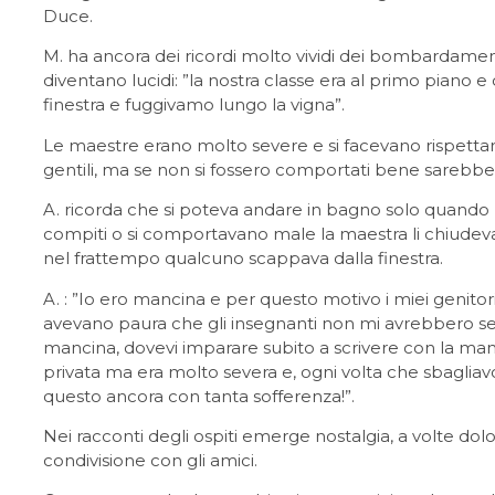
Duce.
M. ha ancora dei ricordi molto vividi dei bombardamen
diventano lucidi: ”la nostra classe era al primo pian
finestra e fuggivamo lungo la vigna”.
Le maestre erano molto severe e si facevano rispettar
gentili, ma se non si fossero comportati bene sarebber
A. ricorda che si poteva andare in bagno solo quando l
compiti o si comportavano male la maestra li chiudeva
nel frattempo qualcuno scappava dalla finestra.
A. : ”Io ero mancina e per questo motivo i miei genit
avevano paura che gli insegnanti non mi avrebbero s
mancina, dovevi imparare subito a scrivere con la m
privata ma era molto severa e, ogni volta che sbagliavo
questo ancora con tanta sofferenza!”.
Nei racconti degli ospiti emerge nostalgia, a volte d
condivisione con gli amici.