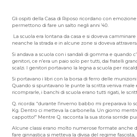
Gli ospiti della Casa di Riposo ricordano con emozione 
permettono di fare un salto negli anni ’40.
La scuola era lontana da casa e si doveva camminare 
neanche la strada e in alcune zone si doveva attraversa
Si andava a scuola con i sandali di gomma e quando c’era
genitori, ce n’era un paio solo per tutti, dai fratelli g
scalzi. I genitori portavano la legna a scuola per riscal
Si portavano i libri con la borsa di ferro delle munizioni
Quando si spuntavano le punte la scritta veniva mal
ricomprarle, i banchi di scuola erano tutti rigati, le scr
Q. ricorda: “durante l’inverno babbo mi preparava lo s
Kg. Dentro ci metteva la carbonella. Un giorno mentr
cappotto!” Mentre Q. racconta la sua storia sorride pur 
Alcune classi erano molto numerose formate anche da
fare ginnastica si metteva la divisa del regime fascista,