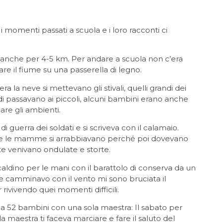
i momenti passati a scuola e i loro racconti ci
anche per 4-5 km. Per andare a scuola non c’era
re il fiume su una passerella di legno.
 la neve si mettevano gli stivali, quelli grandi dei
randi passavano ai piccoli, alcuni bambini erano anche
dare gli ambienti.
 di guerra dei soldati e si scriveva con il calamaio.
e e le mamme si arrabbiavano perché poi dovevano
itte venivano ondulate e storte.
caldino per le mani con il barattolo di conserva da un
e camminavo con il vento mi sono bruciata il
rivivendo quei momenti difficili.
 52 bambini con una sola maestra: Il sabato per
 la maestra ti faceva marciare e fare il saluto del