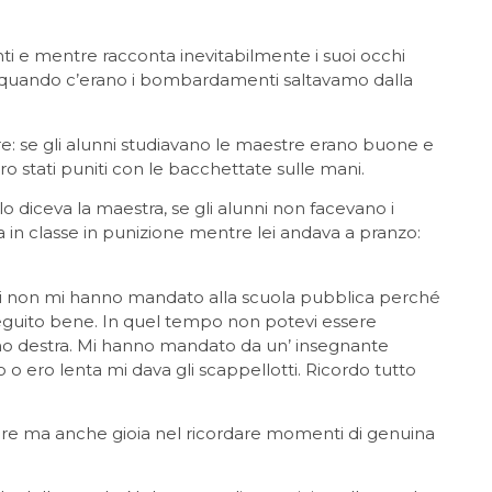
ti e mentre racconta inevitabilmente i suoi occhi
o e quando c’erano i bombardamenti saltavamo dalla
e: se gli alunni studiavano le maestre erano buone e
o stati puniti con le bacchettate sulle mani.
o diceva la maestra, se gli alunni non facevano i
 in classe in punizione mentre lei andava a pranzo:
ori non mi hanno mandato alla scuola pubblica perché
eguito bene. In quel tempo non potevi essere
ano destra. Mi hanno mandato da un’ insegnante
 o ero lenta mi dava gli scappellotti. Ricordo tutto
olore ma anche gioia nel ricordare momenti di genuina