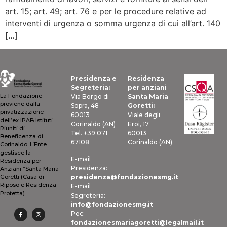
art. 15; art. 49; art. 76 e per le procedure relative ad
interventi di urgenza o somma urgenza di cui all’art. 140
[…]
Presidenza e
Residenza
Segreteria:
per anziani
La Fondazione
Via Borgo di
Santa Maria
proviene dalla
Sopra, 48
Goretti:
privatizzazione
60013
Viale degli
dell’ex IPAB Istituti
Corinaldo (AN)
Eroi, 17
Riuniti di
Tel. +39 071
60013
Beneficenza di
67108
Corinaldo (AN)
Corinaldo. L’Ente
gestisce la
E-mail
Residenza per
Presidenza:
Anziani “Santa Maria
presidenza@fondazionesmg.it
Goretti (Casa di
Riposo e Residenza
E-mail
Protetta)
Segreteria:
info@fondazionesmg.it
Pec:
fondazionesmariagoretti@legalmail.it