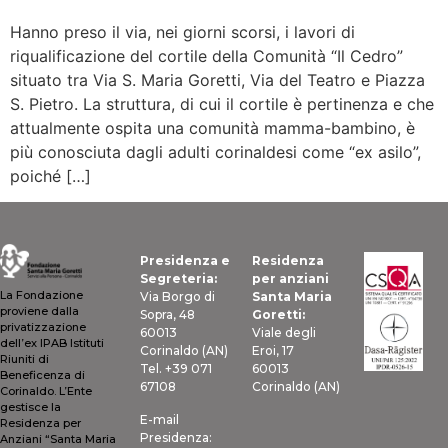
Hanno preso il via, nei giorni scorsi, i lavori di
riqualificazione del cortile della Comunità “Il Cedro”
situato tra Via S. Maria Goretti, Via del Teatro e Piazza
S. Pietro. La struttura, di cui il cortile è pertinenza e che
attualmente ospita una comunità mamma-bambino, è
più conosciuta dagli adulti corinaldesi come “ex asilo”,
poiché […]
Presidenza e
Residenza
Segreteria:
per anziani
La Fondazione
Via Borgo di
Santa Maria
proviene dalla
Sopra, 48
Goretti:
privatizzazione
60013
Viale degli
dell’ex IPAB Istituti
Corinaldo (AN)
Eroi, 17
Riuniti di
Tel. +39 071
60013
Beneficenza di
67108
Corinaldo (AN)
Corinaldo. L’Ente
gestisce la
E-mail
Residenza per
Presidenza:
Anziani “Santa Maria